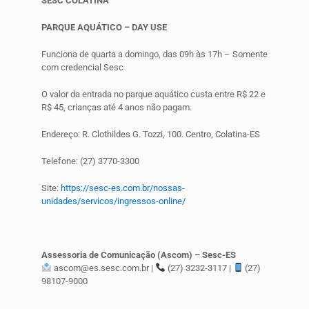
SESC COLATINA
PARQUE AQUÁTICO – DAY USE
Funciona de quarta a domingo, das 09h às 17h – Somente
com credencial Sesc
O valor da entrada no parque aquático custa entre R$ 22 e
R$ 45, crianças até 4 anos não pagam.
Endereço: R. Clothildes G. Tozzi, 100. Centro, Colatina-ES
Telefone: (27) 3770-3300
Site:
https://sesc-es.com.br/nossas-
unidades/servicos/ingressos-online/
Assessoria de Comunicação (Ascom) – Sesc-ES
ascom@es.sesc.com.br |
(27) 3232-3117 |
(27)
98107-9000