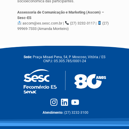
socioeconômica das participantes.
Assessoria de Comunicação e Marketing (Ascom) –
Sesc-ES
ascom@es.sesc.com.br |
(27) 3232-3117 |
(27)
99969-7333 (Amanda Monteiro)
Sede:
Praça Misael Pena, 54, P. Moscoso, Vitória / ES
CNPJ: 05.305.785/0001-24
Atendimento:
(27) 3232-3100