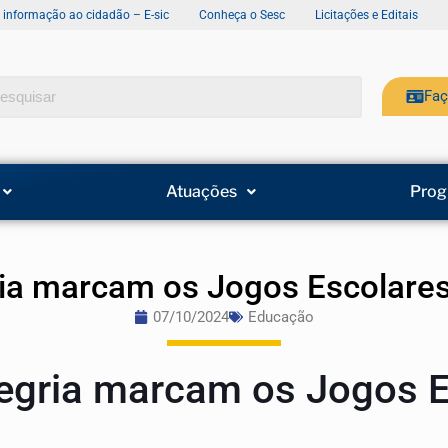
e informação ao cidadão – E-sic
Conheça o Sesc
Licitações e Editais
Faç
Atuações
Prog
ia marcam os Jogos Escolare
07/10/2024
Educação
egria marcam os Jogos E