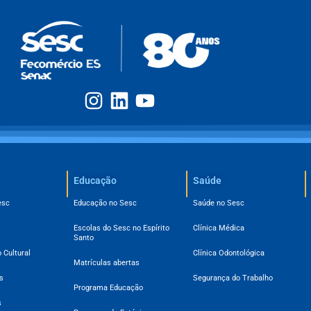
Educação
Saúde
esc
Educação no Sesc
Saúde no Sesc
Escolas do Sesc no Espírito
Clínica Médica
Santo
 Cultural
Clínica Odontológica
Matrículas abertas
s
Segurança do Trabalho
Programa Educação
s