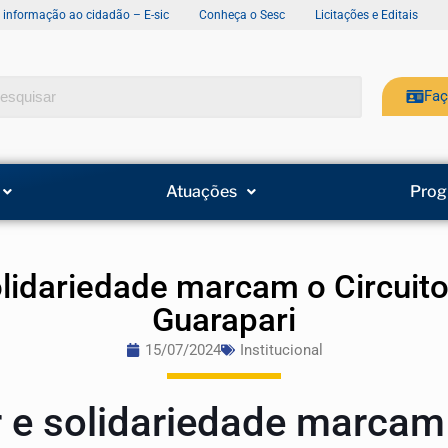
e informação ao cidadão – E-sic
Conheça o Sesc
Licitações e Editais
Faç
Atuações
Prog
olidariedade marcam o Circuit
Guarapari
15/07/2024
Institucional
r e solidariedade marcam 