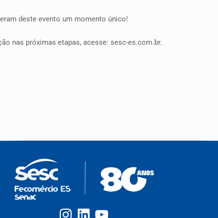
izeram deste evento um momento único!
ição nas próximas etapas, acesse: sesc-es.com.br.