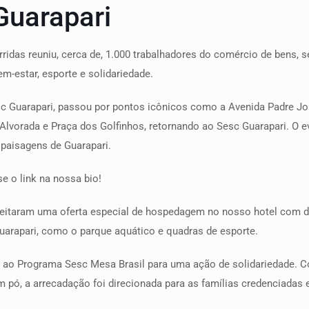
Guarapari
ridas reuniu, cerca de, 1.000 trabalhadores do comércio de bens, s
em-estar, esporte e solidariedade.
sc Guarapari, passou por pontos icônicos como a Avenida Padre Jo
lvorada e Praça dos Golfinhos, retornando ao Sesc Guarapari. O eve
paisagens de Guarapari.
se o link na nossa bio!
veitaram uma oferta especial de hospedagem no nosso hotel com 
arapari, como o parque aquático e quadras de esporte.
 ao Programa Sesc Mesa Brasil para uma ação de solidariedade. Co
e em pó, a arrecadação foi direcionada para as famílias credenciada