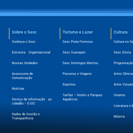
Sobre o Sesc​
Turismo e Lazer
Cultura
Conheça o Sesc
Sesc Praia Formosa
Cultura no S
Estrutura Organizacional
Sesc Guarapari
Sesc Gloria
Nossas Unidades
Sesc Domingos Martins
Programação
Assessoria de
Passeios e Viagens
Artes Cênica
Comunicação
Esportes
Artes Visuai
Notícias
Tarifas – Hotéis e Parques
Cinema
Serviço de informação ao
Aquáticos
cidadão – E-SIC
Literatura e 
Dados de Gestão e
Música
Transparência