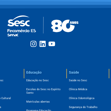
Educação
Saúde
esc
Educação no Sesc
Saúde no Sesc
Escolas do Sesc no Espírito
Clínica Médica
Santo
 Cultural
Clínica Odontológica
Matrículas abertas
s
Segurança do Trabalho
Programa Educação