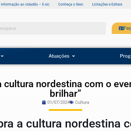
e informação ao cidadão – E-sic
Conheça o Sesc
Licitações e Editais
Faç
Atuações
Prog
a cultura nordestina com o ev
brilhar”
01/07/2024
Cultura
bra a cultura nordestina 