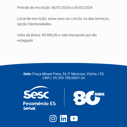
Período de inscrição: 30/01/2024 a 05/02/2024
Local de inscrição: www.sesc-es.com.br, na aba Serviços,
opção Oportunidades.
Valor da Bolsa: R$ 800,00 e vale transporte por dia
estagiado
Sede:
Praça Misael Pena, 54, P. Moscoso, Vitória / ES
CNPJ: 05.305.785/0001-24