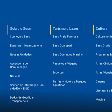
Sobre o Sesc​
Turismo e Lazer
Cultura
Conheça o Sesc
Sesc Praia Formosa
Cultura no S
Estrutura Organizacional
Sesc Guarapari
Sesc Gloria
Nossas Unidades
Sesc Domingos Martins
Programação
Assessoria de
Passeios e Viagens
Artes Cênica
Comunicação
Esportes
Artes Visuai
Notícias
Tarifas – Hotéis e Parques
Cinema
Serviço de informação ao
Aquáticos
cidadão – E-SIC
Literatura e 
Dados de Gestão e
Música
Transparência