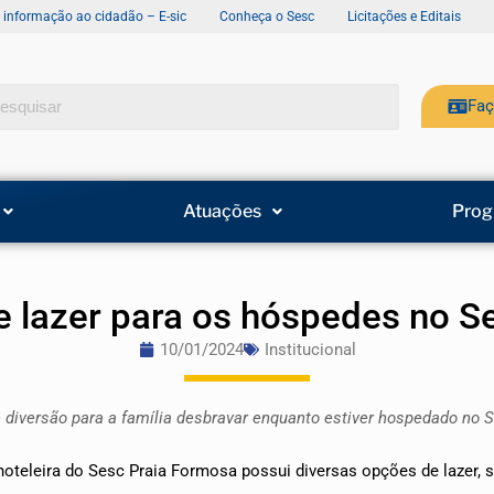
e informação ao cidadão – E-sic
Conheça o Sesc
Licitações e Editais
Faç
Atuações
Prog
e lazer para os hóspedes no S
10/01/2024
Institucional
e diversão para a família desbravar enquanto estiver hospedado no
 hoteleira do Sesc Praia Formosa possui diversas opções de lazer, s