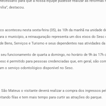
necessário para que a nossa equipe pudesse realizar as reformas
lia”, destacou.
ico aconteceu nesta sexta-feira (05), às 10h da manhã na unidade
para o município, a reinauguração representa um dos eixos do Sesc 
e Bens, Serviços e Turismo e seus dependentes nas atividades da i
 seu funcionamento de quarta a domingo, no horário de 9h às 17h 
esc é permitido para pessoas credenciadas que, em geral, são com
am o serviço odontológico disponível no Sesc.
São Mateus o visitante deverá realizar a compra dos ingressos pel
itando filas e tem mais tempo para curtir as atrações do parque.