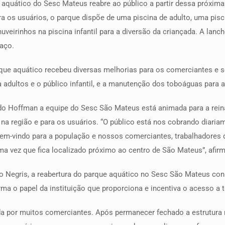
 aquático do Sesc Mateus reabre ao público a partir dessa próxima
os usuários, o parque dispõe de uma piscina de adulto, uma piscin
huveirinhos na piscina infantil para a diversão da criançada. A lan
aço.
que aquático recebeu diversas melhorias para os comerciantes e 
 adultos e o público infantil, e a manutenção dos toboáguas para 
do Hoffman a equipe do Sesc São Mateus está animada para a rein
o na região e para os usuários. “O público está nos cobrando diaria
em-vindo para a população e nossos comerciantes, trabalhadores 
a vez que fica localizado próximo ao centro de São Mateus”, afir
uno Negris, a reabertura do parque aquático no Sesc São Mateus c
irma o papel da instituição que proporciona e incentiva o acesso a 
da por muitos comerciantes. Após permanecer fechado a estrutura