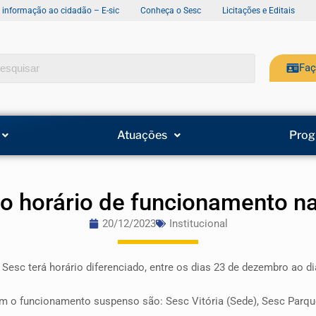
e informação ao cidadão – E-sic
Conheça o Sesc
Licitações e Editais
Faç
Atuações
Prog
a o horário de funcionamento n
20/12/2023
Institucional
Sesc terá horário diferenciado, entre os dias 23 de dezembro ao dia
om o funcionamento suspenso são: Sesc Vitória (Sede), Sesc Parq