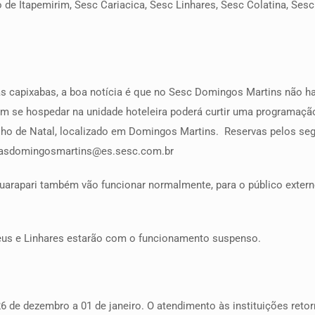
 de Itapemirim, Sesc Cariacica, Sesc Linhares, Sesc Colatina, Ses
 capixabas, a boa notícia é que no Sesc Domingos Martins não ha
em se hospedar na unidade hoteleira poderá curtir uma programaçã
Brilho de Natal, localizado em Domingos Martins. Reservas pelos seg
ervasdomingosmartins@es.sesc.com.br
rapari também vão funcionar normalmente, para o público externo t
eus e Linhares estarão com o funcionamento suspenso.
6 de dezembro a 01 de janeiro. O atendimento às instituições retorn