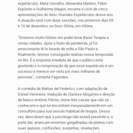
espetáculo), Mara Carvalho, Alexandra Martins, Fábio
Espósito e Guilherme Magon, encerra o ciclo de cinco
apresentações do Sesc Grandes Espetáculos desse ano.
A atuação será com duas sessões, nos próximos dias 09
e 10 de dezembro, no Sesc Glória, em Vitória.
“Estamos muito felizes em poder levar Baixa Terapia a
novas cidades. Após o hiato da pandemia, já foi
emocionante tê-lo levado de volta a São Paulo e,
finalmente, termos conseguido realizar nossa temporada
no Rio. É a resposta imediata de que o público está
gostando e a comprovação de que esse espetáculo é um
sucesso e merece ser visto por mais milhares de
pessoas”, comenta Fagundes.
A comédia de Matias del Federico, com adaptação de
Daniel Veronese, tradução de Clarisse Abujamra e direção
de Marco Antônio Pâmio, reúne três casais que não se
conhecem e que se encontram inesperadamente em um
consultório para sua sessão habitual de terapia. Dessa
vez, descobrem que a psicóloga não estará presente e, a
partir daí, arrancam enormes gargalhadas da plateia com
suas queixas, confissões, suspeitas, revelações,