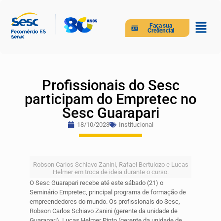
Faça sua
Credencial
Profissionais do Sesc
participam do Empretec no
Sesc Guarapari
18/10/2023
Institucional
Robson Carlos Schiavo Zanini, Rafael Bertulozo e Lucas
Helmer em troca de ideia durante o curso.
O Sesc Guarapari recebe até este sábado (21) o
Seminário Empretec, principal programa de formação de
empreendedores do mundo. Os profissionais do Sesc,
Robson Carlos Schiavo Zanini (gerente da unidade de
Guarapari), Lucas Helmer Pinto (gerente da unidade de