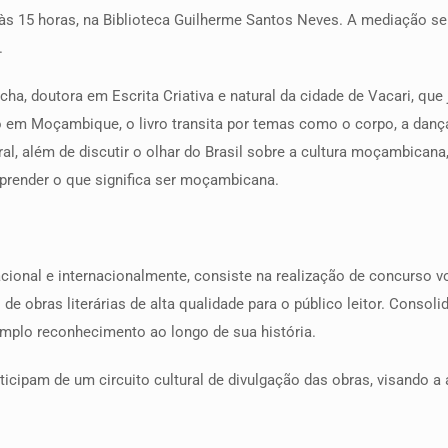
às 15 horas, na Biblioteca Guilherme Santos Neves. A mediação ser
.
a, doutora em Escrita Criativa e natural da cidade de Vacari, que j
 em Moçambique, o livro transita por temas como o corpo, a dança e
l, além de discutir o olhar do Brasil sobre a cultura moçambicana,
prender o que significa ser moçambicana.
acional e internacionalmente, consiste na realização de concurso 
 de obras literárias de alta qualidade para o público leitor. Cons
amplo reconhecimento ao longo de sua história.
icipam de um circuito cultural de divulgação das obras, visando a