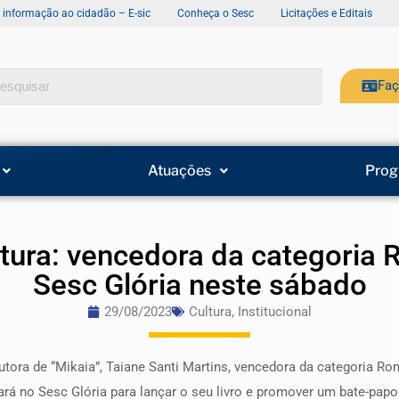
e informação ao cidadão – E-sic
Conheça o Sesc
Licitações e Editais
Faç
Atuações
Prog
tura: vencedora da categoria 
Sesc Glória neste sábado
29/08/2023
Cultura
,
Institucional
utora de “Mikaia”, Taiane Santi Martins, vencedora da categoria R
ará no Sesc Glória para lançar o seu livro e promover um bate-papo 