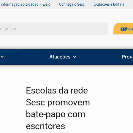
e informação ao cidadão – E-sic
Conheça o Sesc
Licitações e Editais
Faç
Atuações
Prog
Escolas da rede
Sesc promovem
bate-papo com
escritores