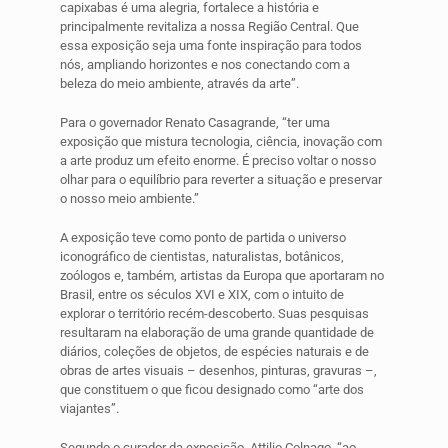
capixabas é uma alegria, fortalece a história e
principalmente revitaliza a nossa Região Central. Que
essa exposição seja uma fonte inspiração para todos
nós, ampliando horizontes e nos conectando com a
beleza do meio ambiente, através da arte”.
Para o governador Renato Casagrande, “ter uma
exposição que mistura tecnologia, ciência, inovação com
a arte produz um efeito enorme. É preciso voltar o nosso
olhar para o equilíbrio para reverter a situação e preservar
o nosso meio ambiente.”
A exposição teve como ponto de partida o universo
iconográfico de cientistas, naturalistas, botânicos,
zoólogos e, também, artistas da Europa que aportaram no
Brasil, entre os séculos XVI e XIX, com o intuito de
explorar o território recém-descoberto. Suas pesquisas
resultaram na elaboração de uma grande quantidade de
diários, coleções de objetos, de espécies naturais e de
obras de artes visuais – desenhos, pinturas, gravuras –,
que constituem o que ficou designado como “arte dos
viajantes”.
Segundo o curador da exposição, Attilio Colnago, “ao