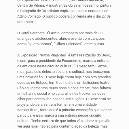
Centro de Vitória. A mostra traz obras em desenho, pintura
e fotografia de 34 artistas capixabas, sob a curadoria de
Attilio Colnago. O público poderá conferi-la até o dia 27 de
setembro.
O Coral Serenata D’Favela, composto por mais de 30
crianças e adolescentes, abriu o evento com canções,
como “Quem Somos”, “Olhos Coloridos”, entre outras.
A Exposição “Novos Viajantes” é uma realização do Sesc,
o que, para o presidente da Fecomércio, marca a entrada
da entidade neste circuito cultural. “O Sesc tem 5 eixos,
mas, para dois deles, o social e o cultural, nós trouxemos
uma nova visão. O Sesc hoje conta hoje com oito grandes
escolas no Estado, tem três hotéis e um belíssimo teatro.
São equipamentos muito bons e consistente, mas faltava
um olhar no social e no cultural, e nós trouxemos esse
olhar para dentro das nossas instituições. O Sesc está se
projetando para se transformar em uma entidade
sociocultural, tanto que é a primeira exposição que o Sesc
participa, e isso marca a sua entrada nesse circuito
cultural. Tenho certeza de que todos vão adorar o que vão
ver aqui hoje, não só pela contemplação da beleza, mas