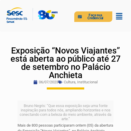
Faça sua
Credencial
Exposição “Novos Viajantes”
está aberta ao público até 27
de setembro no Palácio
Anchieta
06/07/2023
Cultura
,
Institucional
Bruno Negris: “Que essa exposição seja uma fonte
inspiração para todos nós, ampliando horizontes e nos
conectando com a beleza do meio ambiente, através da
arte.”
Mais de 800 pessoas participaram ontem (05) da abertura
da Exposição “Novos Viajantes”, no Palácio Anchieta,