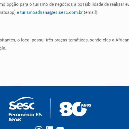
o opção para o turismo de negócios a possibilidade de realizar e
Whatsapp) e
turismoadriana@es.sesc.com.br
(email).
itantes, o local possui três praças temáticas, sendo elas a African
ola.