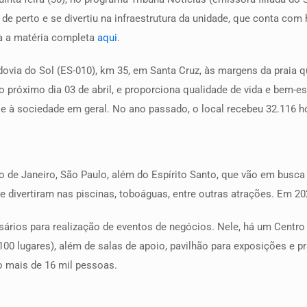
e perto e se divertiu na infraestrutura da unidade, que conta com 
ra a matéria completa
aqui
.
odovia do Sol (ES-010), km 35, em Santa Cruz, às margens da prai
 próximo dia 03 de abril, e proporciona qualidade de vida e bem-e
s e à sociedade em geral. No ano passado, o local recebeu 32.116 
io de Janeiro, São Paulo, além do Espírito Santo, que vão em busca
e divertiram nas piscinas, toboáguas, entre outras atrações. Em 2
sários para realização de eventos de negócios. Nele, há um Cent
.100 lugares), além de salas de apoio, pavilhão para exposições e 
o mais de 16 mil pessoas.