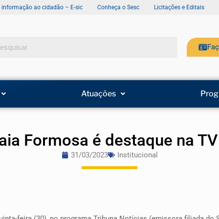
e informação ao cidadão – E-sic
Conheça o Sesc
Licitações e Editais
Faç
Atuações
Prog
aia Formosa é destaque na TV
31/03/2023
Institucional
inta-feira (30), no programa Tribuna Notícias (emissora filiada do