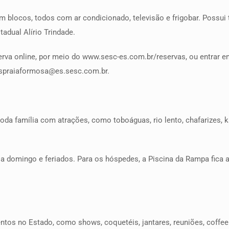
 blocos, todos com ar condicionado, televisão e frigobar. Possui
tadual Alírio Trindade.
erva online, por meio do www.sesc-es.com.br/reservas, ou entrar e
aspraiaformosa@es.sesc.com.br.
oda família com atrações, como toboáguas, rio lento, chafarizes, k
a domingo e feriados. Para os hóspedes, a Piscina da Rampa fica a
tos no Estado, como shows, coquetéis, jantares, reuniões, coffee 