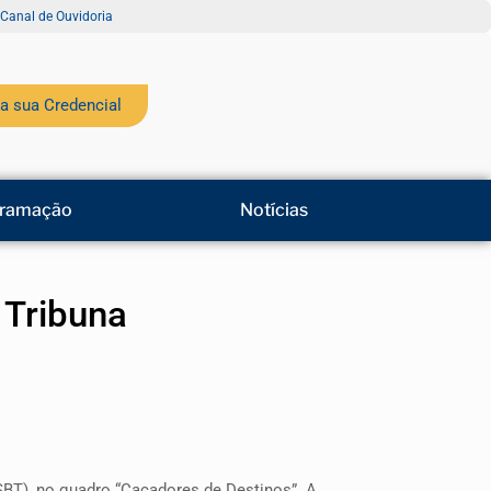
Canal de Ouvidoria
a sua Credencial
ramação
Notícias
 Tribuna
 SBT), no quadro “Caçadores de Destinos”. A