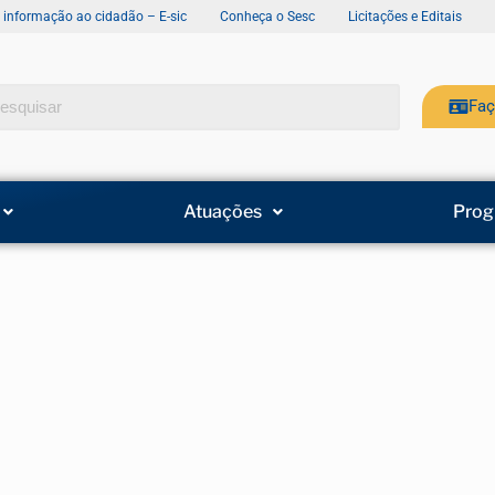
e informação ao cidadão – E-sic
Conheça o Sesc
Licitações e Editais
Faç
Atuações
Prog