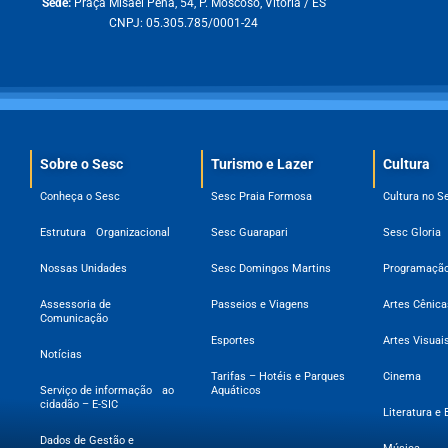
Sede:
Praça Misael Pena, 54, P. Moscoso, Vitória / ES
CNPJ: 05.305.785/0001-24
Sobre o Sesc​
Turismo e Lazer
Cultura
Conheça o Sesc
Sesc Praia Formosa
Cultura no S
Estrutura Organizacional
Sesc Guarapari
Sesc Gloria
Nossas Unidades
Sesc Domingos Martins
Programação
Assessoria de
Passeios e Viagens
Artes Cênica
Comunicação
Esportes
Artes Visuai
Notícias
Tarifas – Hotéis e Parques
Cinema
Serviço de informação ao
Aquáticos
cidadão – E-SIC
Literatura e 
Dados de Gestão e