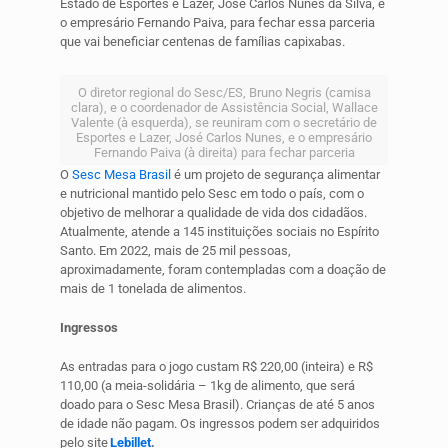
Estado de Esportes e Lazer, José Carlos Nunes da Silva, e
o empresário Fernando Paiva, para fechar essa parceria
que vai beneficiar centenas de famílias capixabas.
O diretor regional do Sesc/ES, Bruno Negris (camisa
clara), e o coordenador de Assistência Social, Wallace
Valente (à esquerda), se reuniram com o secretário de
Esportes e Lazer, José Carlos Nunes, e o empresário
Fernando Paiva (à direita) para fechar parceria
O
Sesc Mesa Brasil
é um projeto de segurança alimentar
e nutricional mantido pelo Sesc em todo o país, com o
objetivo de melhorar a qualidade de vida dos cidadãos.
Atualmente, atende a 145 instituições sociais no Espírito
Santo. Em 2022, mais de 25 mil pessoas,
aproximadamente, foram contempladas com a doação de
mais de 1 tonelada de alimentos.
Ingressos
As entradas para o jogo custam R$ 220,00 (inteira) e R$
110,00 (a meia-solidária – 1kg de alimento, que será
doado para o Sesc Mesa Brasil). Crianças de até 5 anos
de idade não pagam. Os ingressos podem ser adquiridos
pelo site
Lebillet
.