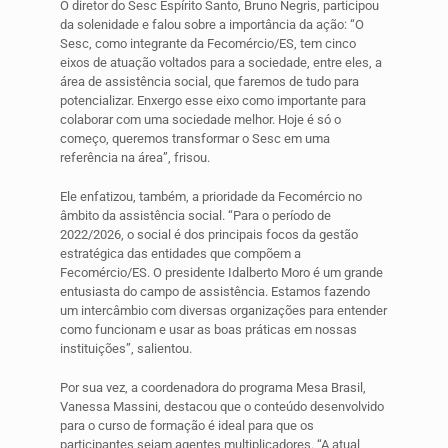
O diretor do Sesc Espírito Santo, Bruno Negris, participou
da solenidade e falou sobre a importância da ação: “O
Sesc, como integrante da Fecomércio/ES, tem cinco
eixos de atuação voltados para a sociedade, entre eles, a
área de assistência social, que faremos de tudo para
potencializar. Enxergo esse eixo como importante para
colaborar com uma sociedade melhor. Hoje
é
só o
começo, queremos transformar o Sesc em uma
referência na área”, frisou.
Ele enfatizou, também, a prioridade da Fecomércio no
âmbito da assistência social. “Para o período de
2022/2026, o social é dos principais focos da gestão
estratégica das entidades que compõem a
Fecomércio/ES. O presidente Idalberto Moro é um grande
entusiasta do campo de assistência. Estamos fazendo
um intercâmbio com diversas organizações para entender
como funcionam e usar as boas práticas em nossas
instituições”, salientou.
Por sua vez, a coordenadora do programa Mesa Brasil,
Vanessa Massini, destacou que o conteúdo desenvolvido
para o curso de formação é ideal para que os
participantes sejam agentes multiplicadores. “A atual