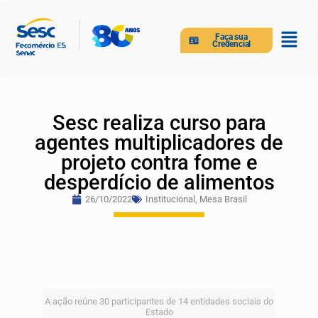
Faça sua
Credencial
Sesc realiza curso para
agentes multiplicadores de
projeto contra fome e
desperdício de alimentos
26/10/2022
Institucional
,
Mesa Brasil
A ação reúne 30 participantes de 14 entidades sociais do
Estado