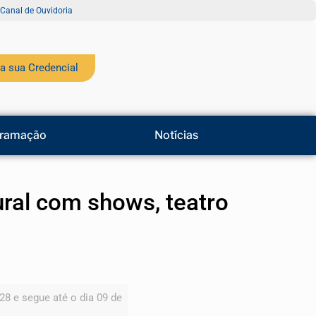
Canal de Ouvidoria
a sua Credencial
ramação
Notícias
ral com shows, teatro
28 e segue até o dia 09 de