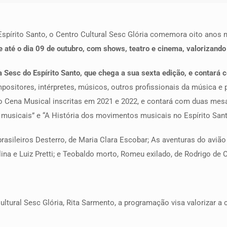
 Espírito Santo, o Centro Cultural Sesc Glória comemora oito anos n
té o dia 09 de outubro, com shows, teatro e cinema, valorizando os
a Sesc do Espírito Santo, que chega a sua sexta edição, e contará 
positores, intérpretes, músicos, outros profissionais da música e 
o Cena Musical inscritas em 2021 e 2022, e contará com duas me
 musicais” e “A História dos movimentos musicais no Espírito Sant
asileiros Desterro, de Maria Clara Escobar; As aventuras do avião
a e Luiz Pretti; e Teobaldo morto, Romeu exilado, de Rodrigo de Ol
tural Sesc Glória, Rita Sarmento, a programação visa valorizar a cu