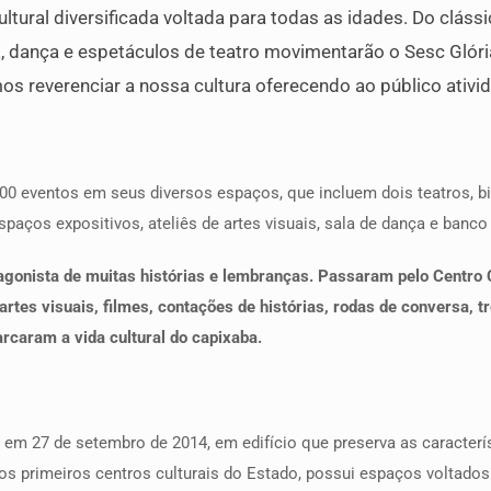
ral diversificada voltada para todas as idades. Do cláss
ria, dança e espetáculos de teatro movimentarão o Sesc Gló
everenciar a nossa cultura oferecendo ao público ativida
00 eventos em seus diversos espaços, que incluem dois teatros, bib
spaços expositivos, ateliês de artes visuais, sala de dança e banco
agonista de muitas histórias e lembranças. Passaram pelo Centro Cu
rtes visuais, filmes, contações de histórias, rodas de conversa, tr
arcaram a vida cultural do capixaba.
o em 27 de setembro de 2014, em edifício que preserva as caracterís
 primeiros centros culturais do Estado, possui espaços voltados às