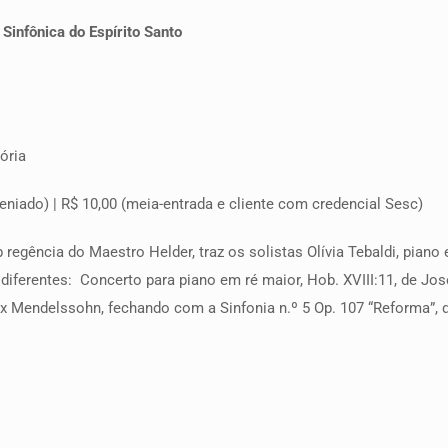
Sinfônica do Espírito Santo
ória
nveniado) | R$ 10,00 (meia-entrada e cliente com credencial Sesc)
b regência do Maestro Helder, traz os solistas Olívia Tebaldi, pian
diferentes: Concerto para piano em ré maior, Hob. XVIII:11, de Jos
elix Mendelssohn, fechando com a Sinfonia n.º 5 Op. 107 “Reforma”