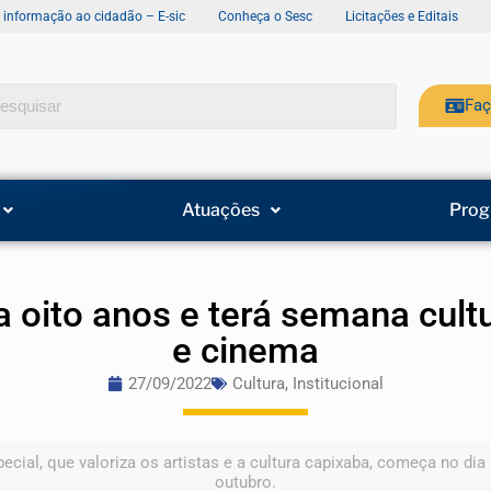
e informação ao cidadão – E-sic
Conheça o Sesc
Licitações e Editais
Faç
Atuações
Prog
 oito anos e terá semana cultu
e cinema
27/09/2022
Cultura
,
Institucional
cial, que valoriza os artistas e a cultura capixaba, começa no dia 
outubro.