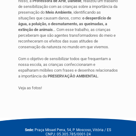
nisso, a
Professora de Arte
,
Danielle
, realizou um trabalho
de sensibilização com as crianças sobre a importância da
preservação do
Meio Ambiente
, identificando as
situações que causam danos, como:
o
desperdício de
água, a poluição, o desmatamento, as queimadas, a
extinção de animais
… Com esse trabalho, as crianças
perceberam que são agentes transformadores do meio e
reconheceram os efeitos das suas atitudes de
conservação da natureza no mundo em que vivemos.
Com o objetivo de sensibilizar todos que frequentam a
nossa escola, as crianças confeccionaram e
espalharam
móbile
s com frases e desenhos relacionados
a importância da
PRESERVAÇÃO AMBIENTAL
.
Veja as fotos!
Sede:
Praça Misael Pena, 54, P. Moscoso, Vitória / ES
CNPJ: 05.305.785/0001-24