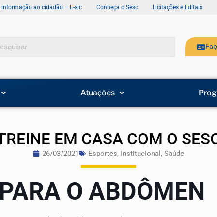
e informação ao cidadão – E-sic
Conheça o Sesc
Licitações e Editais
Faç
Atuações
Prog
TREINE EM CASA COM O SES
26/03/2021
Esportes
,
Institucional
,
Saúde
 PARA O ABDÔMEN