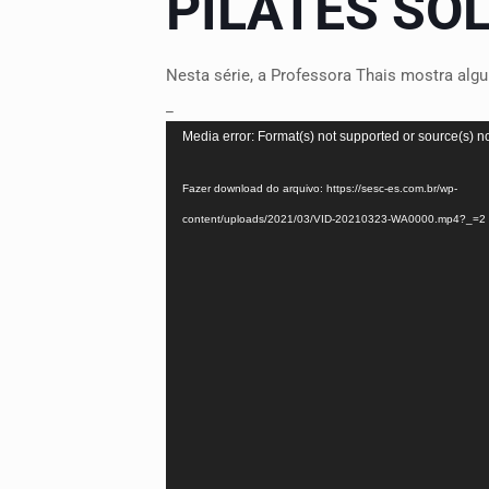
PILATES SO
Nesta série, a Professora Thais mostra algu
_
Tocador
Media error: Format(s) not supported or source(s) n
de
Fazer download do arquivo: https://sesc-es.com.br/wp-
vídeo
content/uploads/2021/03/VID-20210323-WA0000.mp4?_=2