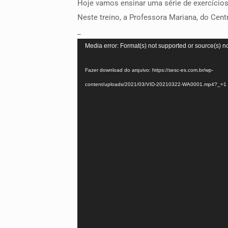
Hoje vamos ensinar uma série de exercícios
Neste treino, a Professora Mariana, do Centr
_
Tocador
Media error: Format(s) not supported or source(s) n
de
Fazer download do arquivo: https://sesc-es.com.br/wp-
vídeo
content/uploads/2021/03/VID-20210322-WA0001.mp4?_=1