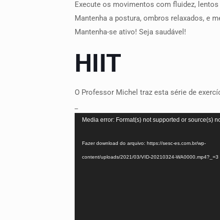
Execute os movimentos com fluidez, lentos 
Mantenha a postura, ombros relaxados, e 
Mantenha-se ativo! Seja saudável!
HIIT
O Professor Michel traz esta série de exerc
_
Tocador
Media error: Format(s) not supported or source(s) n
de
Fazer download do arquivo: https://sesc-es.com.br/wp-
vídeo
content/uploads/2021/03/VID-20210324-WA0000.mp4?_=3