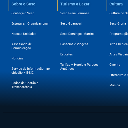
Sobre o Sesc​
Turismo e Lazer
Cultura
Conheça o Sesc
Sesc Praia Formosa
Cultura no S
Estrutura Organizacional
Sesc Guarapari
Sesc Gloria
Nossas Unidades
Sesc Domingos Martins
Programação
Assessoria de
Passeios e Viagens
Artes Cênica
Comunicação
Esportes
Artes Visuai
Notícias
Tarifas – Hotéis e Parques
Cinema
Serviço de informação ao
Aquáticos
cidadão – E-SIC
Literatura e 
Dados de Gestão e
Música
Transparência