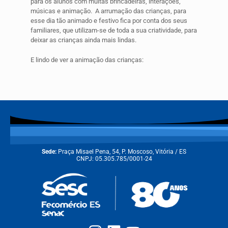
para os alunos com muitas brincadeiras, interações,
músicas e animação. A arrumação das crianças, para
esse dia tão animado e festivo fica por conta dos seus
familiares, que utilizam-se de toda a sua criatividade, para
deixar as crianças ainda mais lindas.
E lindo de ver a animação das crianças:
Sede:
Praça Misael Pena, 54, P. Moscoso, Vitória / ES
CNPJ: 05.305.785/0001-24