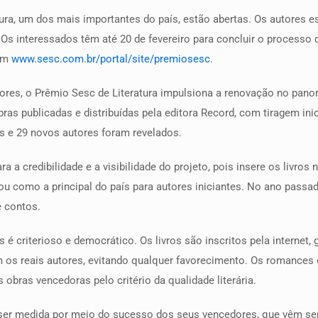
tura, um dos mais importantes do país, estão abertas. Os autores 
s interessados têm até 20 de fevereiro para concluir o processo de
 em
www.sesc.com.br/portal/site/premiosesc
.
res, o Prêmio Sesc de Literatura impulsiona a renovação no panora
ras publicadas e distribuídas pela editora Record, com tiragem ini
tos e 29 novos autores foram revelados.
a a credibilidade e a visibilidade do projeto, pois insere os livros 
ou como a principal do país para autores iniciantes. No ano passa
e contos.
 é criterioso e democrático. Os livros são inscritos pela internet
os reais autores, evitando qualquer favorecimento. Os romances 
obras vencedoras pelo critério da qualidade literária.
ser medida por meio do sucesso dos seus vencedores, que vêm se