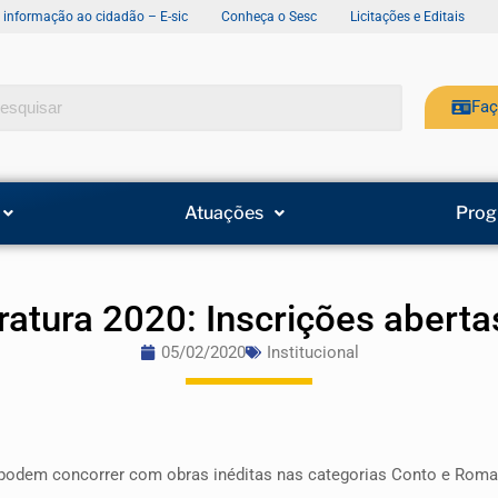
e informação ao cidadão – E-sic
Conheça o Sesc
Licitações e Editais
Faç
Atuações
Prog
ratura 2020: Inscrições abertas
05/02/2020
Institucional
s podem concorrer com obras inéditas nas categorias Conto e Rom