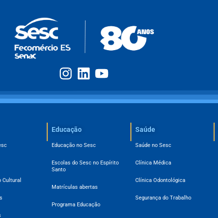
Educação
Saúde
esc
Educação no Sesc
Saúde no Sesc
Escolas do Sesc no Espírito
Clínica Médica
Santo
 Cultural
Clínica Odontológica
Matrículas abertas
s
Segurança do Trabalho
Programa Educação
s