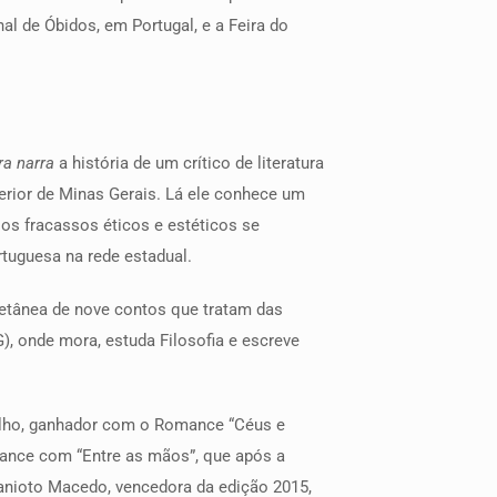
nal de Óbidos, em Portugal, e a Feira do
ra narra
a história de um crítico de literatura
nterior de Minas Gerais. Lá ele conhece um
os fracassos éticos e estéticos se
tuguesa na rede estadual.
letânea de nove contos que tratam das
, onde mora, estuda Filosofia e escreve
valho, ganhador com o Romance “Céus e
mance com “Entre as mãos”, que após a
manioto Macedo, vencedora da edição 2015,