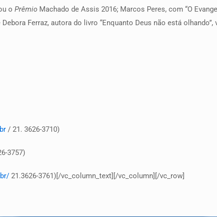
tou o
Prêmio
Machado de Assis 2016; Marcos Peres, com “O Evangel
 e Debora Ferraz, autora do livro “Enquanto Deus não está olhando”
br
/ 21. 3626-3710)
6-3757)
br/
21.3626-3761)[/vc_column_text][/vc_column][/vc_row]