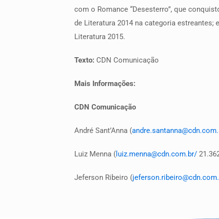
com o Romance “Desesterro”, que conquis
de Literatura 2014 na categoria estreantes;
Literatura 2015.
Texto:
CDN Comunicação
Mais Informações:
CDN Comunicação
André Sant’Anna (
andre.santanna@cdn.com.
Luiz Menna (
luiz.menna@cdn.com.br/
21.362
Jeferson Ribeiro (
jeferson.ribeiro@cdn.com.