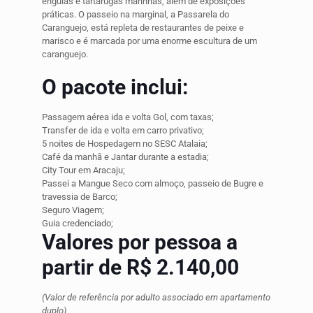
enguias e tartarugas marinhas, além de exposições
práticas. O passeio na marginal, a Passarela do
Caranguejo, está repleta de restaurantes de peixe e
marisco e é marcada por uma enorme escultura de um
caranguejo.
O pacote inclui:
Passagem aérea ida e volta Gol, com taxas;
Transfer de ida e volta em carro privativo;
5 noites de Hospedagem no SESC Atalaia;
Café da manhã e Jantar durante a estadia;
City Tour em Aracaju;
Passei a Mangue Seco com almoço, passeio de Bugre e
travessia de Barco;
Seguro Viagem;
Guia credenciado;
Valores por pessoa a
partir de R$ 2.140,00
(Valor de referência por adulto associado em apartamento
duplo)