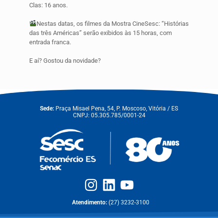
Clas: 16 anos.
Nestas datas, os filmes da Mostra CineSesc: “Histórias
das três Américas” serão exibidos às 15 horas, com
entrada franca.
E aí? Gostou da novidade?
Sede:
Praça Misael Pena, 54, P. Moscoso, Vitória / ES
CNPJ: 05.305.785/0001-24
Atendimento:
(27) 3232-3100