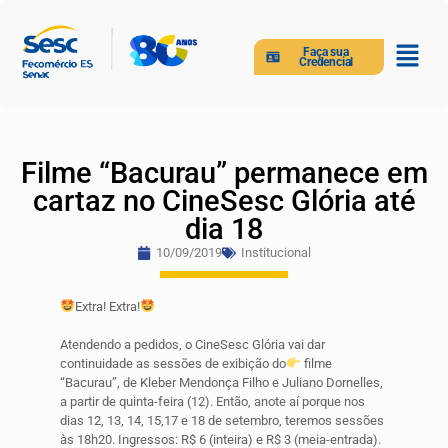
Faça sua
Credencial
Filme “Bacurau” permanece em
cartaz no CineSesc Glória até
dia 18
10/09/2019
Institucional
Extra! Extra!
Atendendo a pedidos, o CineSesc Glória vai dar
continuidade as sessões de exibição do
filme
“Bacurau”, de Kleber Mendonça Filho e Juliano Dornelles,
a partir de quinta-feira (12). Então, anote aí porque nos
dias 12, 13, 14, 15,17 e 18 de setembro, teremos sessões
às 18h20. Ingressos: R$ 6 (inteira) e R$ 3 (meia-entrada).