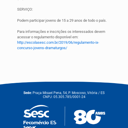
SERVIÇO:
Podem participar jovens de 15 a 29 anos de todo o país.
Para informações e inscrições os interessados devem
acessar o regulamento disponível em:
http://escolasesc.com.br/2019/06/regulamento-ix-
concurso-jovens-dramaturgos/
Sede:
Praça Misael Pena, 54, P. Moscoso, Vitória / ES
CNPJ: 05.305.785/0001-24