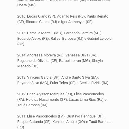
Costa (MS)
2016: Lucas Ciano (SP), Adanilo Reis (RJ), Paulo Renato
(CE), Ricardo Cabral (RJ) e Igor Anthony – (SE)
2015: Pamella Martelli (MG), Fernando Ferreira (MT),
Eduardo Aleixo (PE), Rafael Barbosa (RJ) e Gabriel Leibold
(SP)
2014: Andressa Moreira (RJ), Vanessa Silva (BA),
Rogeane de Oliveira (CE), Rafael Lorran (MG), Sheyla
Macedo (SP)
2013: Vinicius Garcia (SP), André Santo Silva (BA),
Raysner Silva (MG), Euler Teles (SE) e Cecilia Eizirik (RJ)
2012: Brian Alysson Marques (RJ), Elise Vasconcelos
(PA), Heloísa Nascimento (SP), Lucas Lima Rios (RJ) e
Tauã Barbosa (RJ)
2011: Elise Vasconcelos (PA), Gustavo Henrique (SP),
Raquel Catunda (CE), Kenji de Araújo (GO) e Tauã Barbosa
(RJ)