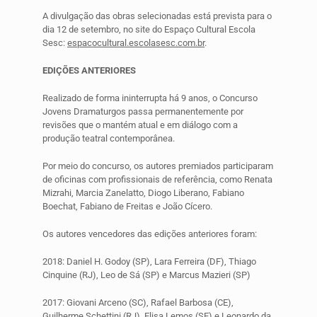
A divulgação das obras selecionadas está prevista para o
dia 12 de setembro, no site do Espaço Cultural Escola
Sesc:
espacocultural.escolasesc.com.br
.
EDIÇÕES ANTERIORES
Realizado de forma ininterrupta há 9 anos, o Concurso
Jovens Dramaturgos passa permanentemente por
revisões que o mantém atual e em diálogo com a
produção teatral contemporânea.
Por meio do concurso, os autores premiados participaram
de oficinas com profissionais de referência, como Renata
Mizrahi, Marcia Zanelatto, Diogo Liberano, Fabiano
Boechat, Fabiano de Freitas e João Cícero.
Os autores vencedores das edições anteriores foram:
2018: Daniel H. Godoy (SP), Lara Ferreira (DF), Thiago
Cinquine (RJ), Leo de Sá (SP) e Marcus Mazieri (SP)
2017: Giovani Arceno (SC), Rafael Barbosa (CE),
Guilherme Schettini (RJ), Elisa Lemos (SE) e Leonardo da