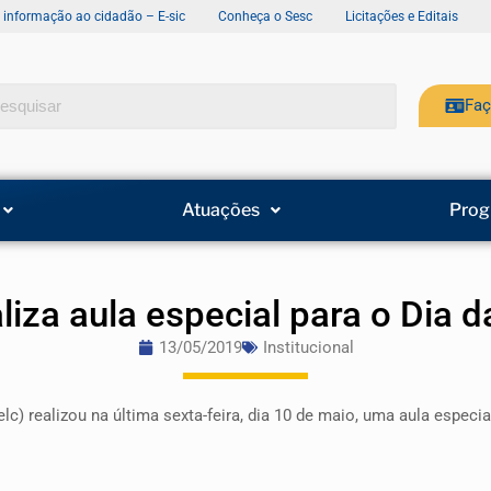
e informação ao cidadão – E-sic
Conheça o Sesc
Licitações e Editais
Faç
Atuações
Prog
aliza aula especial para o Dia 
13/05/2019
Institucional
elc) realizou na última sexta-feira, dia 10 de maio, uma aula espe