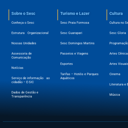
Sobre o Sesc​
Turismo e Lazer
Cultura
Conheça o Sesc
Sesc Praia Formosa
Cultura no S
Estrutura Organizacional
Sesc Guarapari
Sesc Gloria
Nossas Unidades
Sesc Domingos Martins
Programação
Assessoria de
Passeios e Viagens
Artes Cênica
Comunicação
Esportes
Artes Visuai
Notícias
Tarifas – Hotéis e Parques
Cinema
Serviço de informação ao
Aquáticos
cidadão – E-SIC
Literatura e 
Dados de Gestão e
Música
Transparência