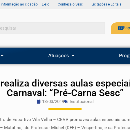
e informação ao cidadão – E-sic
Conheça o Sesc
Licitações e Editais
Faç
Atuações
Prog
 realiza diversas aulas especi
Carnaval: “Pré-Carna Sesc”
13/03/2019
Institucional
ntro de Esportivo Vila Velha – CEVV promoveu aulas especiais co
 – Matutino, do Professor Michel (DFE) – Vespertino, e da Profess