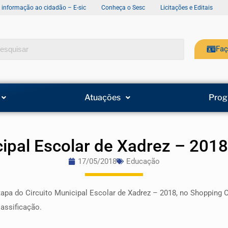
e informação ao cidadão – E-sic
Conheça o Sesc
Licitações e Editais
Faç
Atuações
Prog
cipal Escolar de Xadrez – 201
17/05/2018
Educação
etapa do Circuito Municipal Escolar de Xadrez – 2018, no Shopping O
lassificação.